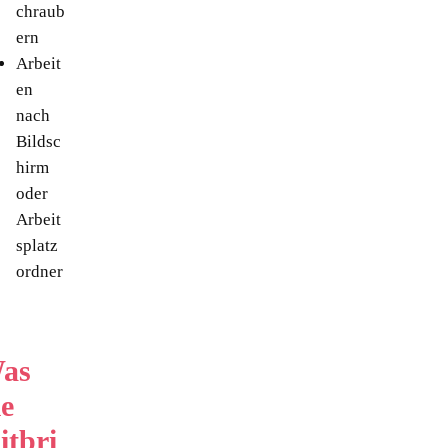
chraub
ern
Arbeit
en
nach
Bildsc
hirm
oder
Arbeit
splatz
ordner
as
ie
itbri