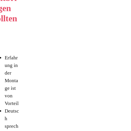
gen
llten
Erfahr
ung in
der
Monta
ge ist
von
Vorteil
Deutsc
h
sprech