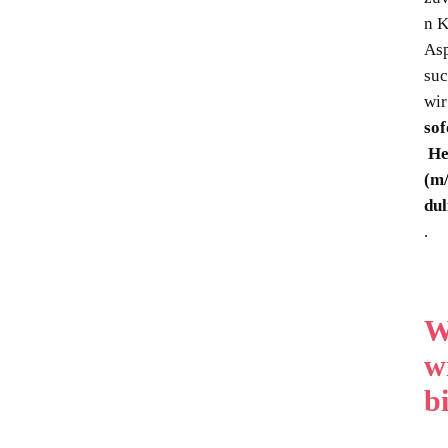
n K
As
su
wi
sof
He
(m
du
.
W
w
b