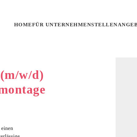
HOME
FÜR UNTERNEHMEN
STELLENANGE
 (m/w/d)
montage
 einen
erlässige