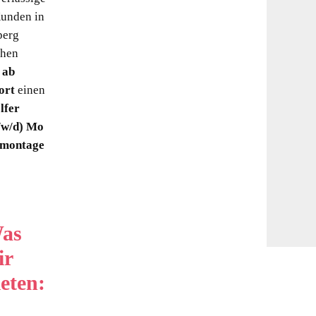
unden in
perg
chen
r
ab
ort
einen
lfer
/w/d)
Mo
lmontage
as
ir
ieten: