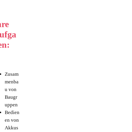
hre
ufga
en:
Zusam
menba
u von
Baugr
uppen
Bedien
en von
Akkus