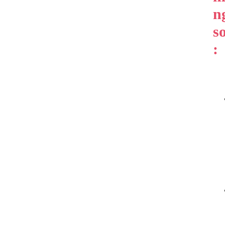
n
so
: