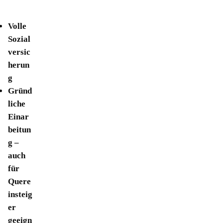
Volle
Sozial
versic
herun
g
Gründ
liche
Einar
beitun
g –
auch
für
Quere
insteig
er
geeign